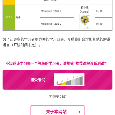
（活动・理解）
初中级
Marugoto A2B1-1
T1-T5
（A2/B1）
A2B1
英语
Marugoto A2B1-2
T6-T9
为了让更多的学习者更方便的学习日语，今后我们会增加其他的解说
语言（开讲时间未定）。
不知道该学习哪一个等级的学习者，请接受“推荐课程诊断测试”！
接受考试
（只限英文版）
关于本网站