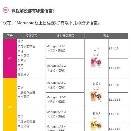
课程解说都有哪些语言？
现在，“Marugoto线上日语课程”有以下几种授课语言。
等级
授课语言
线上日语课程
课本
英语
MarugotoA1-1
印度尼西亚语
L1-L10
入门
（活动・理解）
泰语
（A1）
西班牙语
A1
越南语
中文
MarugotoA1-2
L11-L18
法语
（活动・理解）
葡萄牙语
MarugotoA2-1
初級1
L1-L10
（活动・理解）
英语
（A2）
印度尼西亚语
西班牙语
MarugotoA2-2
L11-L18
（活动・理解）
A2
MarugotoA2-3
初級2
L1-L10
（活动・理解）
英语
（A2）
印度尼西亚语
西班牙语
MarugotoA2-4
L11-L18