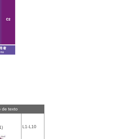
o de texto
L1-L10
1)