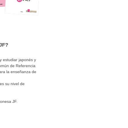
 JF?
 estudiar japonés y
Común de Referencia
para la enseñanza de
es su nivel de
ponesa JF.